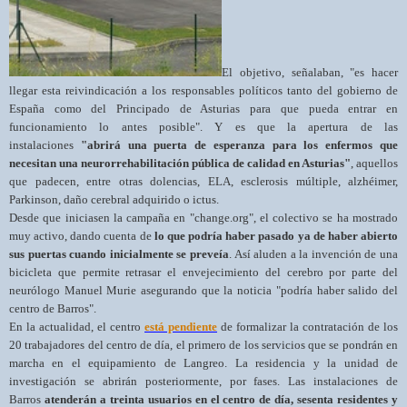
El objetivo, señalaban, "es hacer
llegar esta reivindicación a los responsables políticos tanto del gobierno de
España como del Principado de Asturias para que pueda entrar en
funcionamiento lo antes posible". Y es que la apertura de las
instalaciones
"abrirá una puerta de esperanza para los enfermos que
necesitan una neurorrehabilitación pública de calidad en Asturias"
, aquellos
que padecen, entre otras dolencias, ELA, esclerosis múltiple, alzhéimer,
Parkinson, daño cerebral adquirido o ictus.
Desde que iniciasen la campaña en "change.org", el colectivo se ha mostrado
muy activo, dando cuenta de
lo que podría haber pasado ya de haber abierto
sus puertas cuando inicialmente se preveía
. Así aluden a la invención de una
bicicleta que permite retrasar el envejecimiento del cerebro por parte del
neurólogo Manuel Murie asegurando que la noticia "podría haber salido del
centro de Barros".
En la actualidad, el centro
está pendiente
de formalizar la contratación de los
20 trabajadores del centro de día, el primero de los servicios que se pondrán en
marcha en el equipamiento de Langreo. La residencia y la unidad de
investigación se abrirán posteriormente, por fases. Las instalaciones de
Barros
atenderán a treinta usuarios en el centro de día, sesenta residentes y